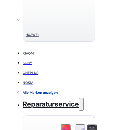
HUAWEI
XIAOMI
SONY
ONEPLUS
NOKIA
Alle Marken anzeigen
Reparaturservice