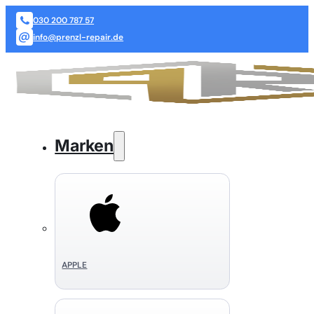
030 200 787 57
info@prenzl-repair.de
Marken
APPLE