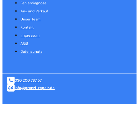
Fehlerdiagnose
An- und Verkauf
Unser Team
Kontakt
Impressum
AGB
Datenschutz
030 200 787 57
info@prenzl-repair.de