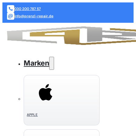
030 200 787 57
info@prenzl-repair.de
Marken
APPLE