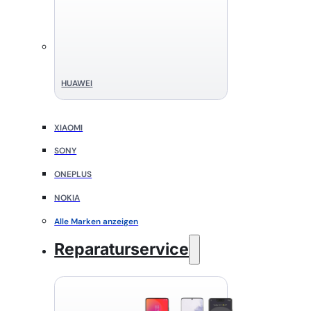
HUAWEI
XIAOMI
SONY
ONEPLUS
NOKIA
Alle Marken anzeigen
Reparaturservice