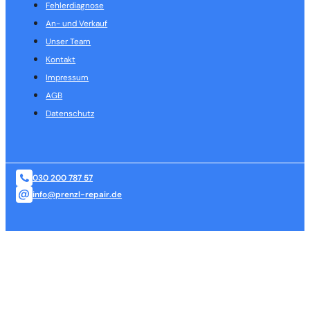
Fehlerdiagnose
An- und Verkauf
Unser Team
Kontakt
Impressum
AGB
Datenschutz
030 200 787 57
info@prenzl-repair.de