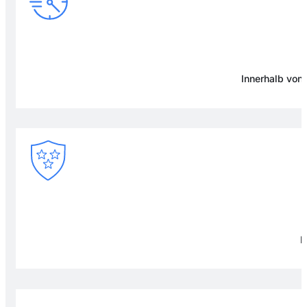
Innerhalb von
F