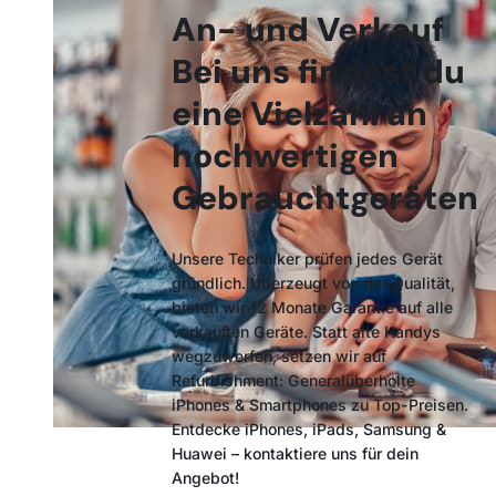
An- und Verkauf
Bei uns findest du
eine Vielzahl an
hochwertigen
Gebrauchtgeräten
Unsere Techniker prüfen jedes Gerät
gründlich. Überzeugt von der Qualität,
bieten wir 12 Monate Garantie auf alle
verkauften Geräte. Statt alte Handys
wegzuwerfen, setzen wir auf
Refurbishment: Generalüberholte
iPhones & Smartphones zu Top-Preisen.
Entdecke iPhones, iPads, Samsung &
Huawei – kontaktiere uns für dein
Angebot!