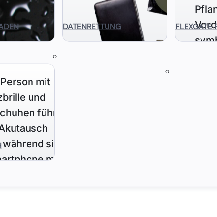
ADEN
DATENRETTUNG
FLEXGATE 
H