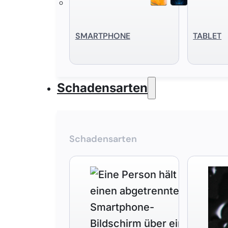
SMART­PHONE
TABLET
Schadensarten
Schadensarten