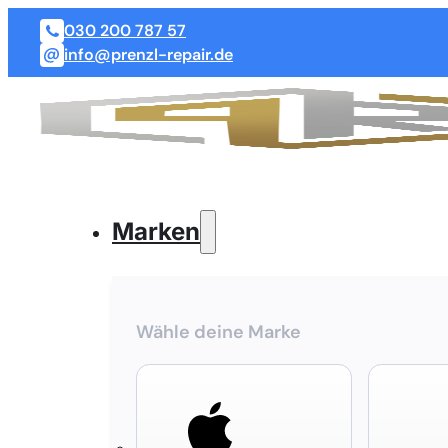
030 200 787 57
info@prenzl-repair.de
Marken
Wähle deine Marke