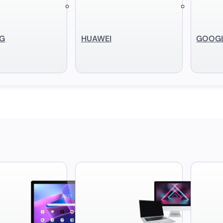
G
HUAWEI
GOOG