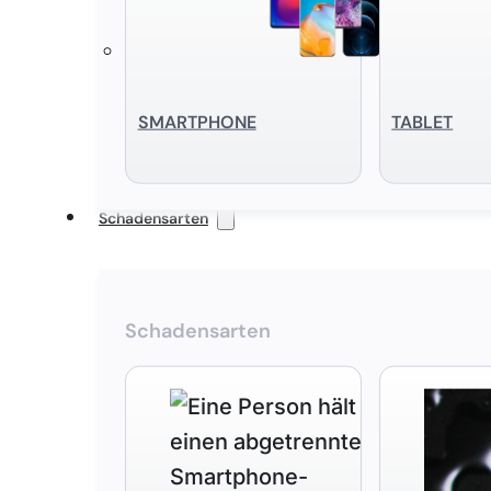
SMART­PHONE
TABLET
Schadensarten
Schadensarten