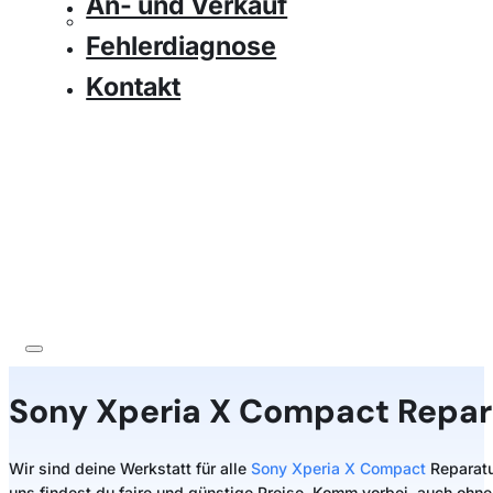
An- und Verkauf
Fehlerdiagnose
Kontakt
Sony
Xperia X Compact Repar
Wir sind deine Werkstatt für alle
Sony Xperia X Compact
Reparatu
uns findest du faire und günstige Preise. Komm vorbei, auch ohne