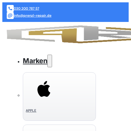
030 200 787 57
info@prenzl-repair.de
Marken
APPLE