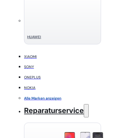
HUAWEI
XIAOMI
SONY
ONEPLUS
NOKIA
Alle Marken anzeigen
Reparaturservice