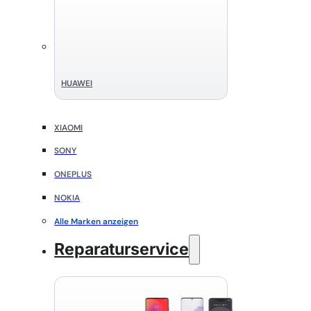
HUAWEI
XIAOMI
SONY
ONEPLUS
NOKIA
Alle Marken anzeigen
Reparaturservice