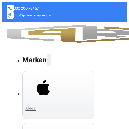
030 200 787 57
info@prenzl-repair.de
Marken
APPLE