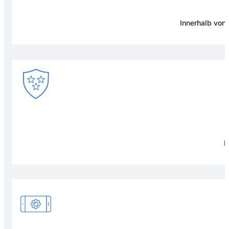
Innerhalb von
F