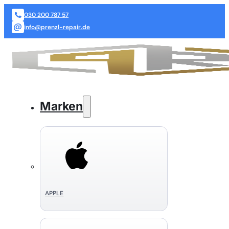
030 200 787 57
info@prenzl-repair.de
Marken
APPLE