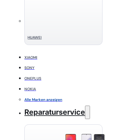
HUAWEI
XIAOMI
SONY
ONEPLUS
NOKIA
Alle Marken anzeigen
Reparaturservice