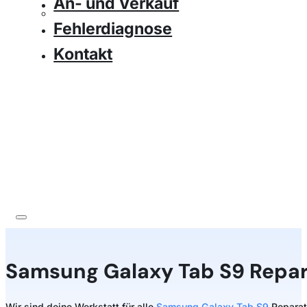
An- und Verkauf
Fehlerdiagnose
Kontakt
Samsung
Galaxy Tab S9 Repar
Wir sind deine Werkstatt für alle
Samsung Galaxy Tab S9
Reparatu