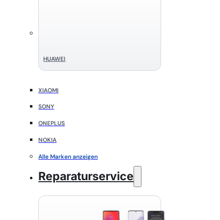
HUAWEI
XIAOMI
SONY
ONEPLUS
NOKIA
Alle Marken anzeigen
Reparaturservice