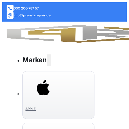
030 200 787 57
info@prenzl-repair.de
Marken
APPLE