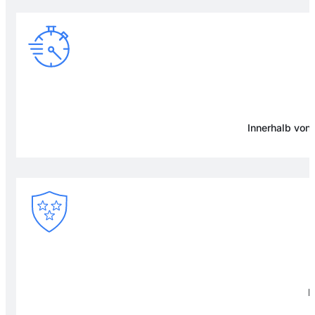
Innerhalb von
F