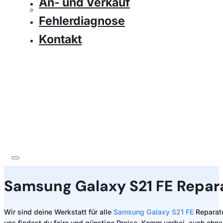
An- und Verkauf
Fehlerdiagnose
Kontakt
Samsung
Galaxy S21 FE Repar
Wir sind deine Werkstatt für alle
Samsung Galaxy S21 FE
Reparatu
uns findest du faire und günstige Preise. Komm vorbei, auch ohne