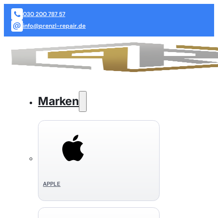
030 200 787 57
info@prenzl-repair.de
Marken
APPLE