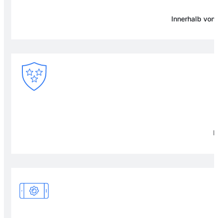
Innerhalb von
F