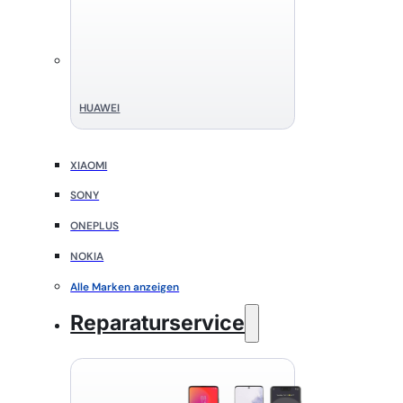
HUAWEI
XIAOMI
SONY
ONEPLUS
NOKIA
Alle Marken anzeigen
Reparaturservice