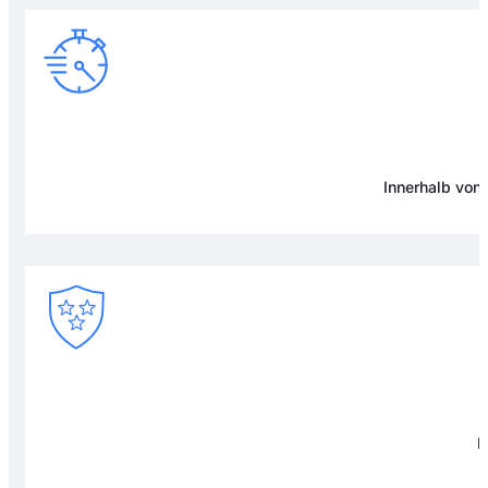
Innerhalb von
F