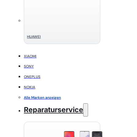
HUAWEI
XIAOMI
SONY
ONEPLUS
NOKIA
Alle Marken anzeigen
Reparaturservice