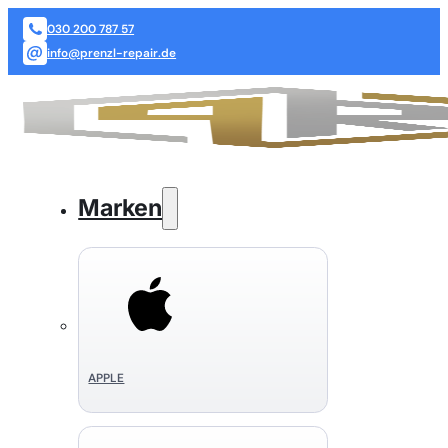
030 200 787 57
info@prenzl-repair.de
Marken
APPLE