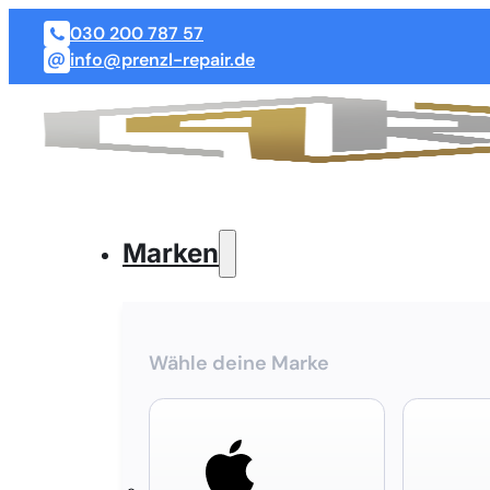
030 200 787 57
info@prenzl-repair.de
Marken
Wähle deine Marke