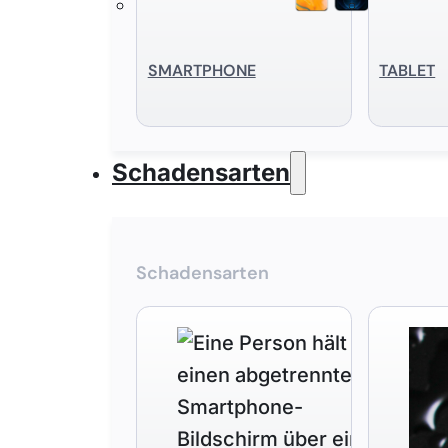
SMART­PHONE
TABLET
Schadensarten
Schadensarten