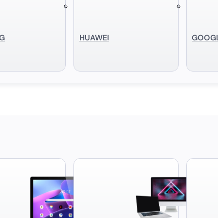
G
HUAWEI
GOOG