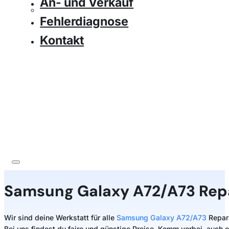
An- und Verkauf
Fehlerdiagnose
Kontakt
Samsung
Galaxy A72/A73 Rep
Wir sind deine Werkstatt für alle
Samsung Galaxy A72/A73
Repara
Bei uns findest du faire und günstige Preise. Komm vorbei, auch 