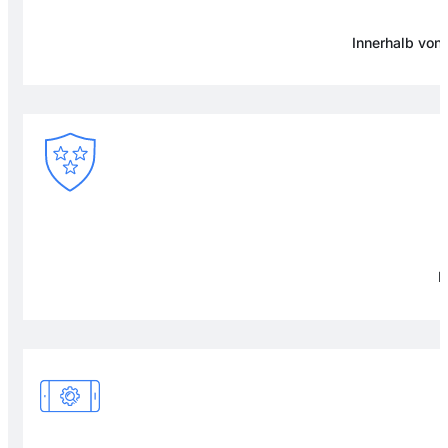
Innerhalb von
F