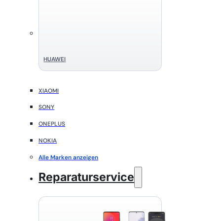
HUAWEI
XIAOMI
SONY
ONEPLUS
NOKIA
Alle Marken anzeigen
Reparaturservice