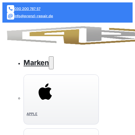
030 200 787 57
info@prenzl-repair.de
Marken
APPLE