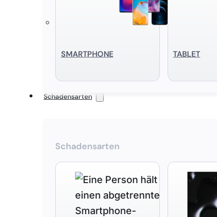
SMART­PHONE
TABLET
Schadensarten
Schadensarten