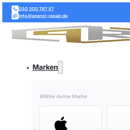
030 200 787 57
info@prenzl-repair.de
Marken
Wähle deine Marke