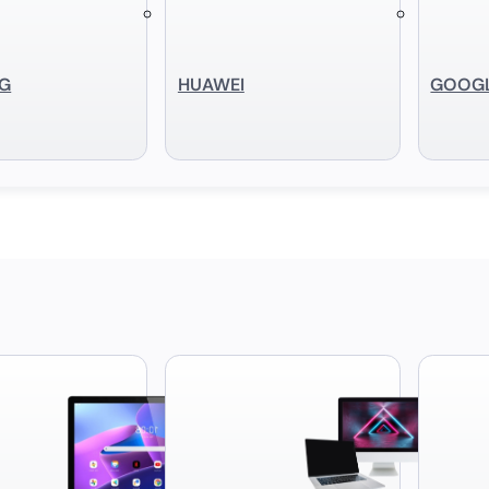
G
HUAWEI
GOOG