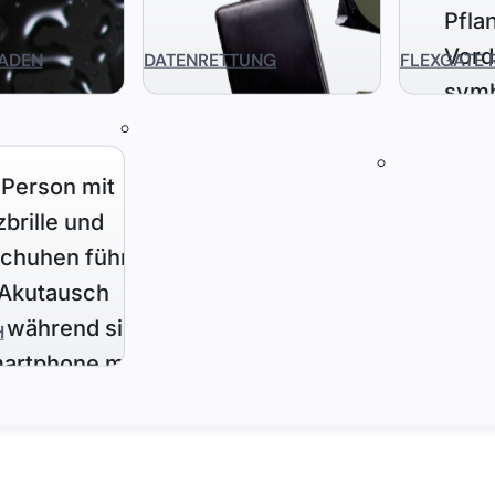
ADEN
DATENRETTUNG
FLEXGATE 
H