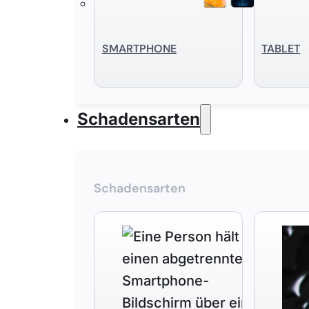
SMART­PHONE
TABLET
Schadensarten
Schadensarten