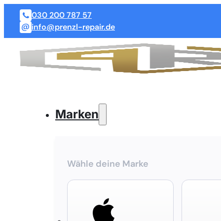
030 200 787 57
info@prenzl-repair.de
Marken
Wähle deine Marke