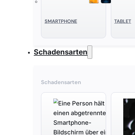
SMART­PHONE
TABLET
Schadensarten
Schadensarten