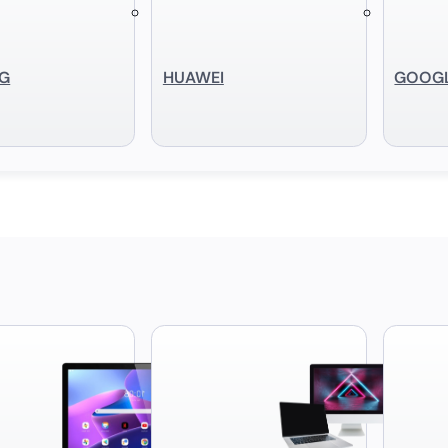
G
HUAWEI
GOOG