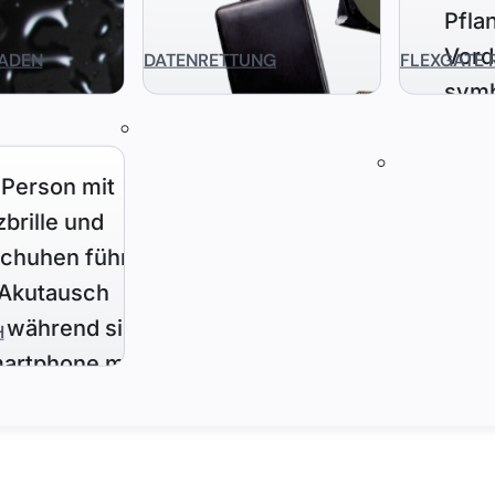
ADEN
DATENRETTUNG
FLEXGATE 
H