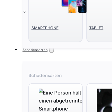
SMART­PHONE
TABLET
Schadensarten
Schadensarten