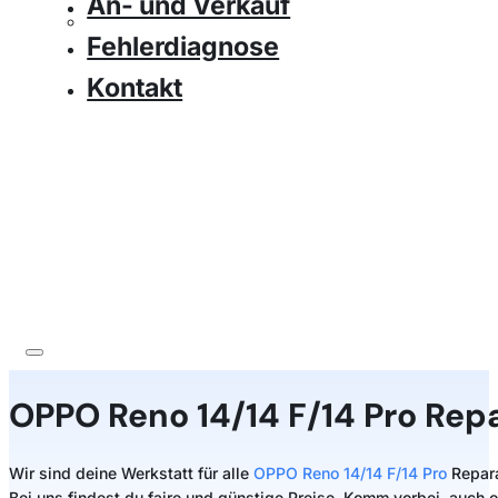
An- und Verkauf
Fehlerdiagnose
Kontakt
OPPO Reno 14/14 F/14 Pro Rep
Wir sind deine Werkstatt für alle
OPPO Reno 14/14 F/14 Pro
Repara
Bei uns findest du faire und günstige Preise. Komm vorbei, auch 