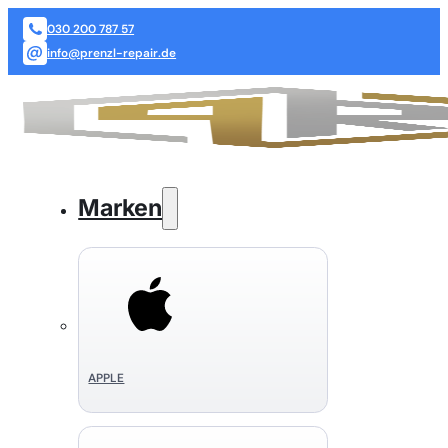
030 200 787 57
info@prenzl-repair.de
Marken
APPLE