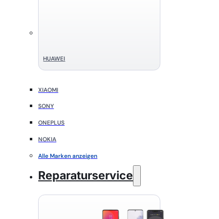
HUAWEI
XIAOMI
SONY
ONEPLUS
NOKIA
Alle Marken anzeigen
Reparaturservice