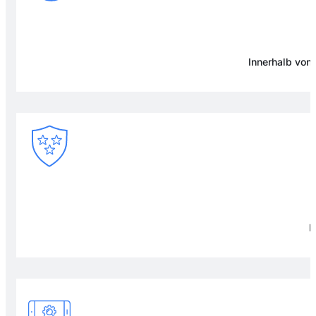
Innerhalb von
F