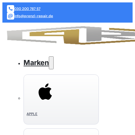
030 200 787 57
info@prenzl-repair.de
Marken
APPLE