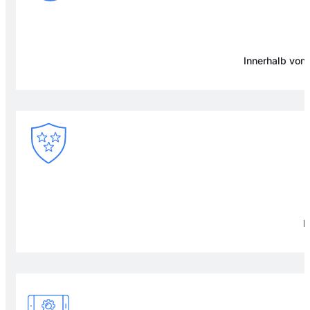
Innerhalb von
F