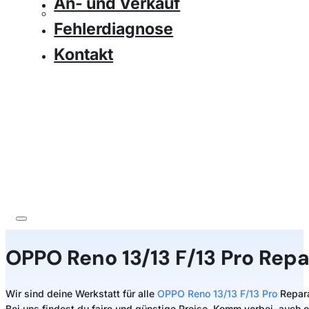
An- und Verkauf
Fehlerdiagnose
Kontakt
OPPO Reno 13/13 F/13 Pro Repa
Wir sind deine Werkstatt für alle
OPPO Reno 13/13 F/13 Pro
Repara
Bei uns findest du faire und günstige Preise. Komm vorbei, auch 