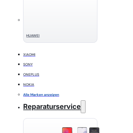
HUAWEI
XIAOMI
SONY
ONEPLUS
NOKIA
Alle Marken anzeigen
Reparaturservice