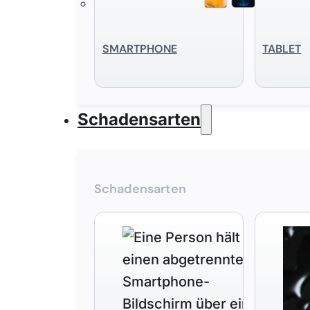
SMART­PHONE
TABLET
Schadensarten
Schadensarten