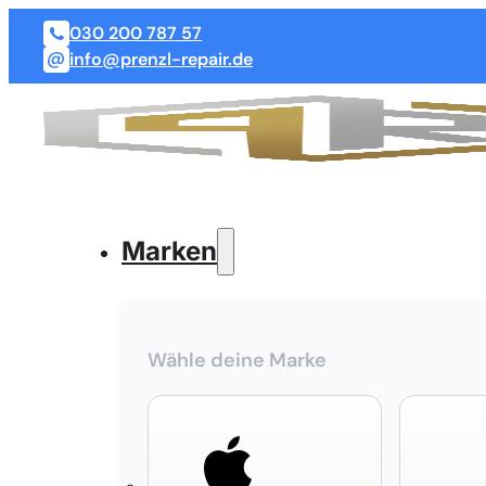
030 200 787 57
info@prenzl-repair.de
Marken
Wähle deine Marke