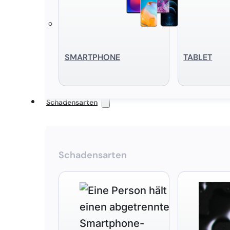
SMART­PHONE
TABLET
Schadensarten
Schadensarten