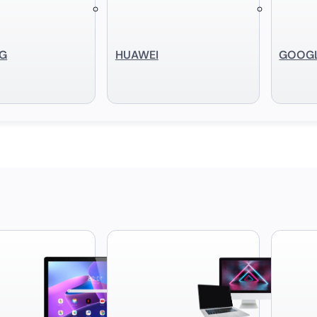
G
HUAWEI
GOOG