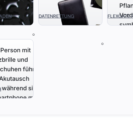
ADEN
DATENRETTUNG
FLEXGATE 
H