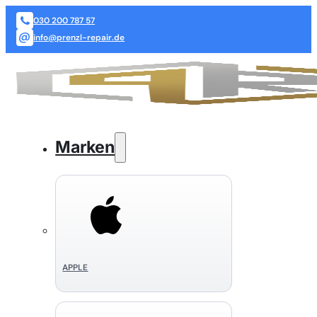
030 200 787 57
info@prenzl-repair.de
Marken
APPLE