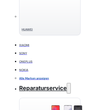
HUAWEI
XIAOMI
SONY
ONEPLUS
NOKIA
Alle Marken anzeigen
Reparaturservice