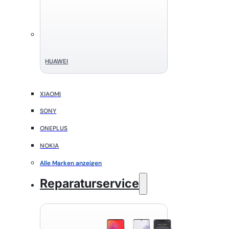
HUAWEI
XIAOMI
SONY
ONEPLUS
NOKIA
Alle Marken anzeigen
Reparaturservice