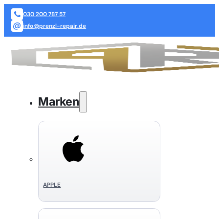
030 200 787 57
info@prenzl-repair.de
Marken
APPLE