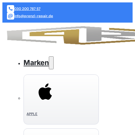
030 200 787 57
info@prenzl-repair.de
Marken
APPLE