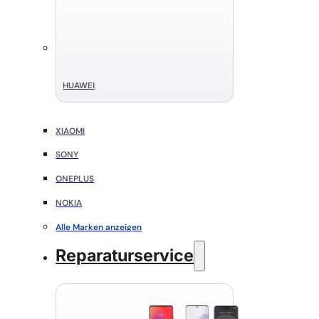
HUAWEI
XIAOMI
SONY
ONEPLUS
NOKIA
Alle Marken anzeigen
Reparaturservice