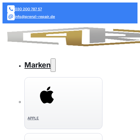
030 200 787 57
info@prenzl-repair.de
Marken
APPLE