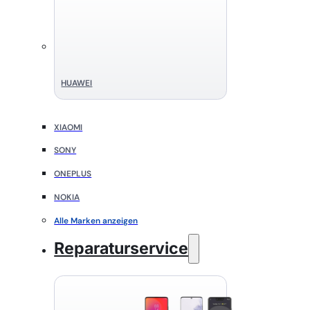
HUAWEI
XIAOMI
SONY
ONEPLUS
NOKIA
Alle Marken anzeigen
Reparaturservice