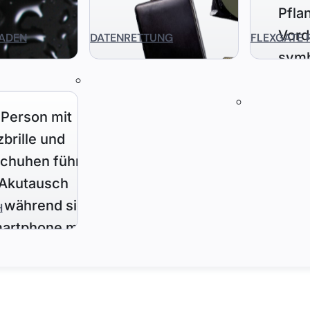
ADEN
DATENRETTUNG
FLEXGATE 
H