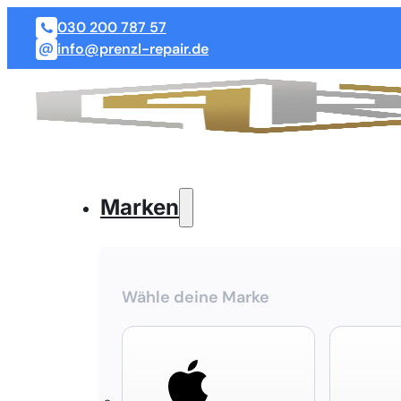
030 200 787 57
info@prenzl-repair.de
Marken
Wähle deine Marke