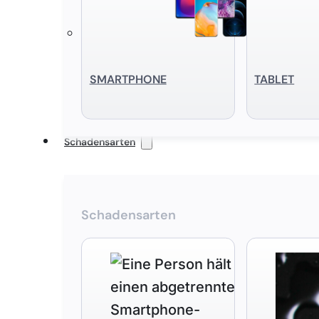
SMART­PHONE
TABLET
Schadensarten
Schadensarten