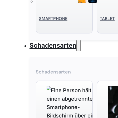
SMART­PHONE
TABLET
Schadensarten
Schadensarten