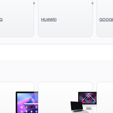
G
HUAWEI
GOOG