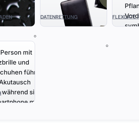
ADEN
DATENRETTUNG
FLEXGATE 
H