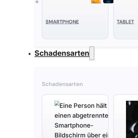
SMART­PHONE
TABLET
Schadensarten
Schadensarten