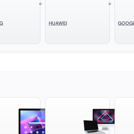
G
HUAWEI
GOOG