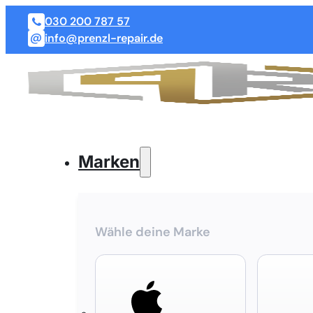
030 200 787 57
info@prenzl-repair.de
Marken
Wähle deine Marke