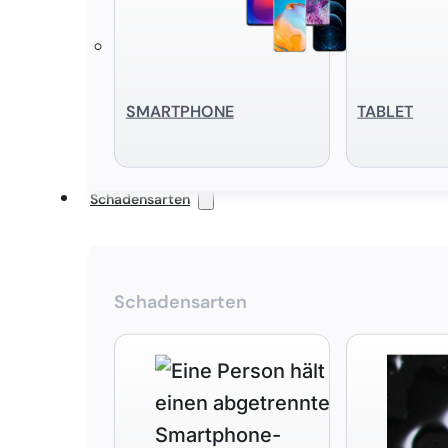
SMART­PHONE
TABLET
Schadensarten
Schadensarten