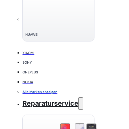
HUAWEI
XIAOMI
SONY
ONEPLUS
NOKIA
Alle Marken anzeigen
Reparaturservice