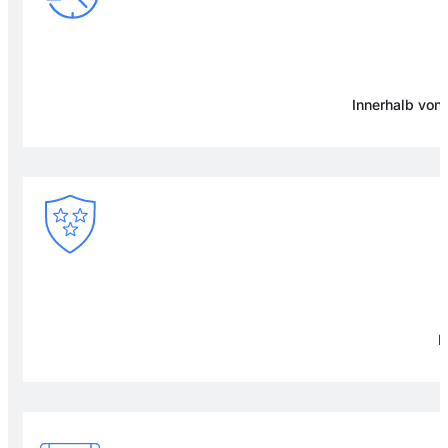
Innerhalb von
F