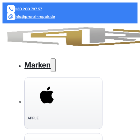
030 200 787 57
info@prenzl-repair.de
Marken
APPLE