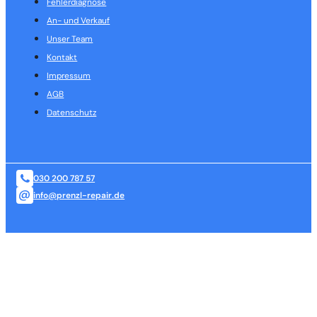
Fehlerdiagnose
An- und Verkauf
Unser Team
Kontakt
Impressum
AGB
Datenschutz
030 200 787 57
info@prenzl-repair.de