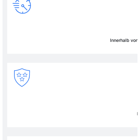
Innerhalb von
F