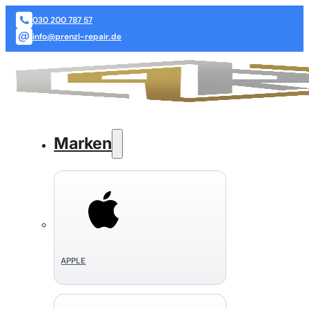
030 200 787 57
info@prenzl-repair.de
Marken
APPLE