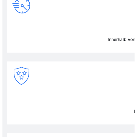
Innerhalb von
F