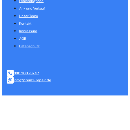
Fehlerdiagnose
An- und Verkauf
Unser Team
Kontakt
Impressum
AGB
Datenschutz
030 200 787 57
info@prenzl-repair.de