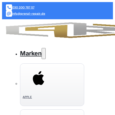
030 200 787 57
info@prenzl-repair.de
Marken
APPLE