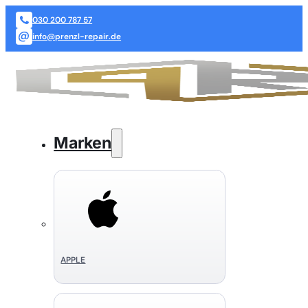
030 200 787 57
info@prenzl-repair.de
Marken
APPLE