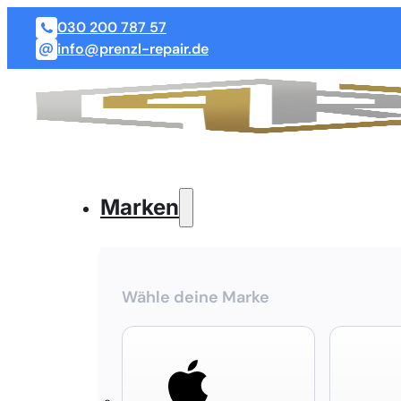
030 200 787 57
info@prenzl-repair.de
Marken
Wähle deine Marke