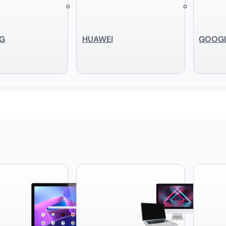
G
HUAWEI
GOOG