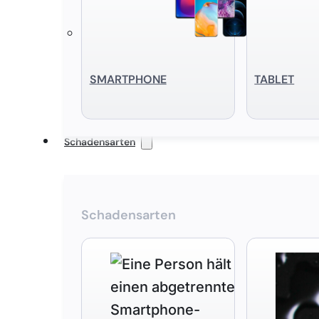
SMART­PHONE
TABLET
Schadensarten
Schadensarten