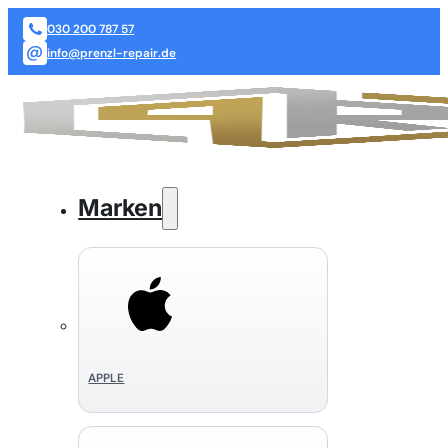
030 200 787 57
info@prenzl-repair.de
Marken
APPLE