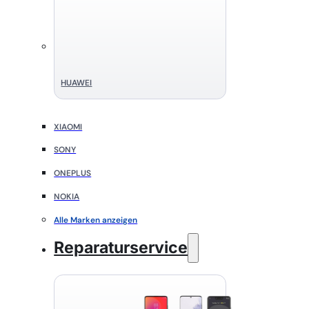
HUAWEI
XIAOMI
SONY
ONEPLUS
NOKIA
Alle Marken anzeigen
Reparaturservice