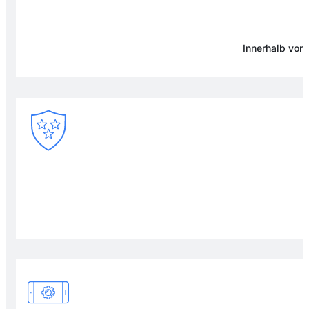
Innerhalb von
F