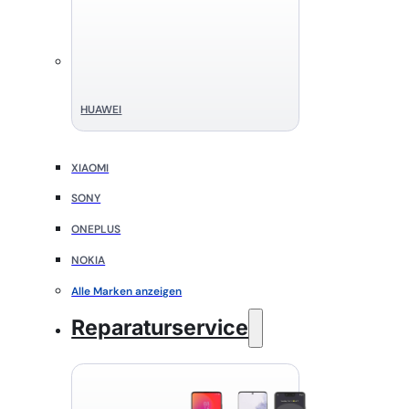
HUAWEI
XIAOMI
SONY
ONEPLUS
NOKIA
Alle Marken anzeigen
Reparaturservice