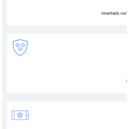
Innerhalb von
F