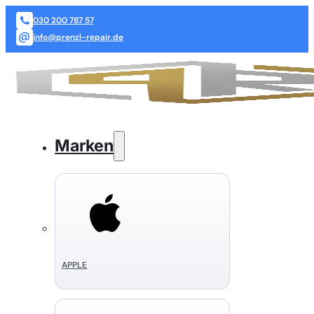
030 200 787 57
info@prenzl-repair.de
Marken
APPLE