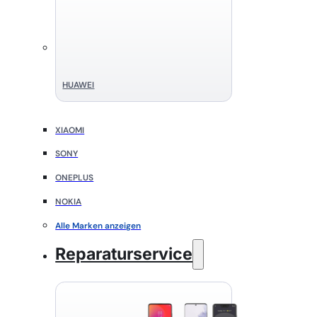
HUAWEI
XIAOMI
SONY
ONEPLUS
NOKIA
Alle Marken anzeigen
Reparaturservice