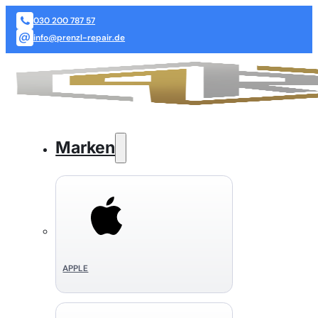
030 200 787 57
info@prenzl-repair.de
Marken
APPLE