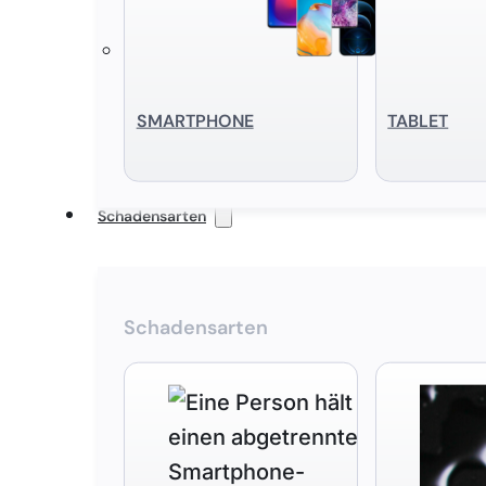
SMART­PHONE
TABLET
Schadensarten
Schadensarten