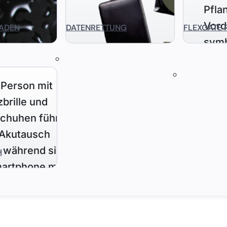
ADEN
DATENRETTUNG
FLEXGATE 
H