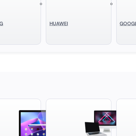
G
HUAWEI
GOOG