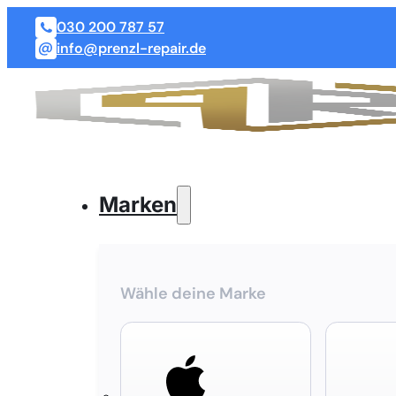
030 200 787 57
info@prenzl-repair.de
Marken
Wähle deine Marke