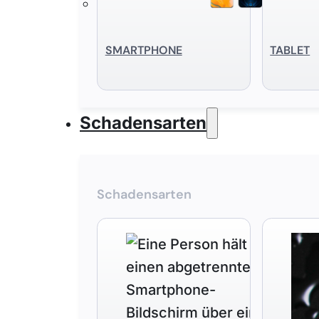
SMART­PHONE
TABLET
Schadensarten
Schadensarten