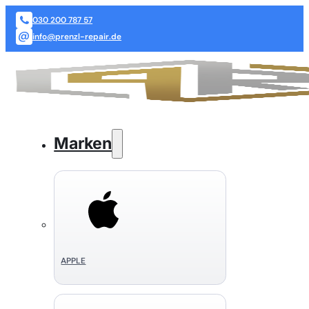
030 200 787 57
info@prenzl-repair.de
Marken
APPLE