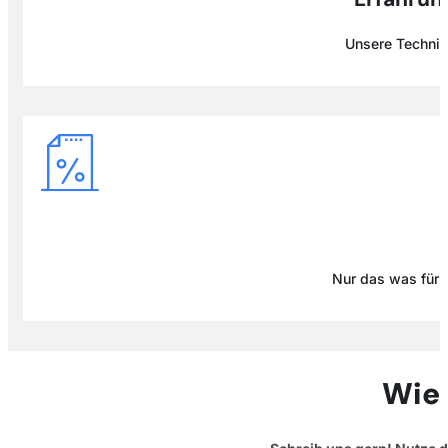
Unsere Technike
Nur das was für D
Wie 