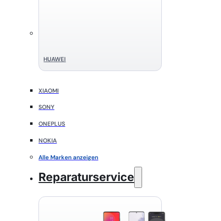
HUAWEI
XIAOMI
SONY
ONEPLUS
NOKIA
Alle Marken anzeigen
Reparaturservice