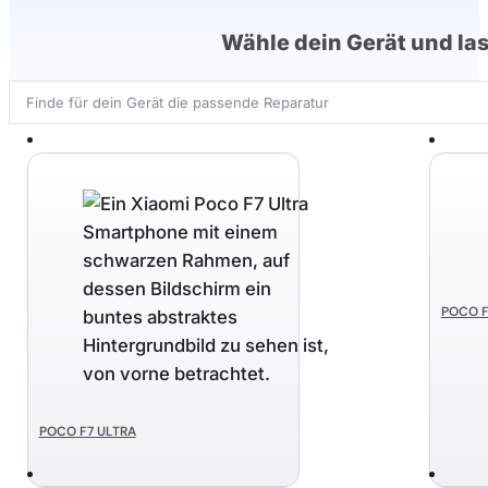
Wähle dein Gerät und las
Search
...
POCO F
POCO F7 ULTRA